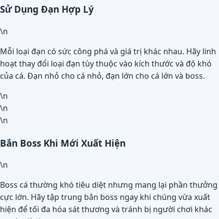
Sử Dụng Đạn Hợp Lý
\n
Mỗi loại đạn có sức công phá và giá trị khác nhau. Hãy linh
hoạt thay đổi loại đạn tùy thuộc vào kích thước và độ khó
của cá. Đạn nhỏ cho cá nhỏ, đạn lớn cho cá lớn và boss.
\n
\n
\n
Bắn Boss Khi Mới Xuất Hiện
\n
Boss cá thường khó tiêu diệt nhưng mang lại phần thưởng
cực lớn. Hãy tập trung bắn boss ngay khi chúng vừa xuất
hiện để tối đa hóa sát thương và tránh bị người chơi khác