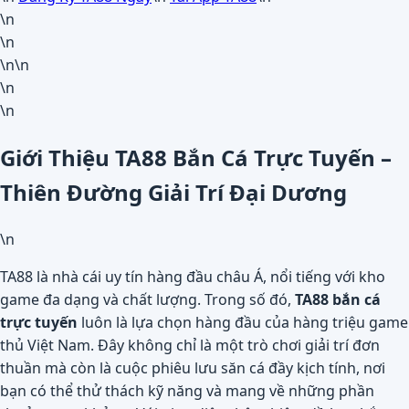
\n
\n
\n\n
\n
\n
Giới Thiệu TA88 Bắn Cá Trực Tuyến –
Thiên Đường Giải Trí Đại Dương
\n
TA88 là nhà cái uy tín hàng đầu châu Á, nổi tiếng với kho
game đa dạng và chất lượng. Trong số đó,
TA88 bắn cá
trực tuyến
luôn là lựa chọn hàng đầu của hàng triệu game
thủ Việt Nam. Đây không chỉ là một trò chơi giải trí đơn
thuần mà còn là cuộc phiêu lưu săn cá đầy kịch tính, nơi
bạn có thể thử thách kỹ năng và mang về những phần