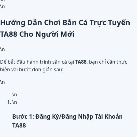
\n
Hướng Dẫn Chơi Bắn Cá Trực Tuyến
TA88 Cho Người Mới
\n
Để bắt đầu hành trình săn cá tại
TA88
, bạn chỉ cần thực
hiện vài bước đơn giản sau:
\n
\n
\n
Bước 1: Đăng Ký/Đăng Nhập Tài Khoản
TA88