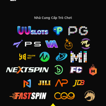
Nhà Cung Cấp Trò Chơi