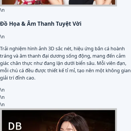
\n
Đồ Họa & Âm Thanh Tuyệt Vời
\n
Trải nghiệm hình ảnh 3D sắc nét, hiệu ứng bắn cá hoành
tráng và âm thanh đại dương sống động, mang đến cảm
giác chân thực như đang lặn dưới biển sâu. Mỗi viên đạn,
mỗi chú cá đều được thiết kế tỉ mỉ, tạo nên một không gian
giải trí đỉnh cao.
\n
\n
\n