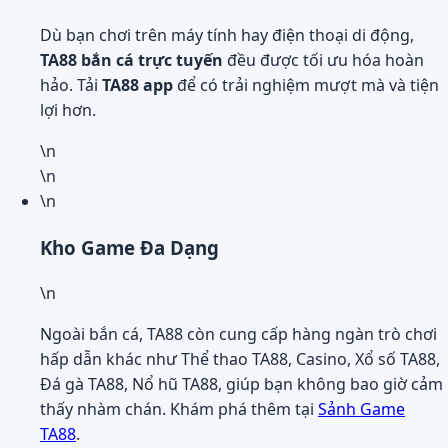
Dù bạn chơi trên máy tính hay điện thoại di động,
TA88 bắn cá trực tuyến
đều được tối ưu hóa hoàn
hảo. Tải
TA88 app
để có trải nghiệm mượt mà và tiện
lợi hơn.
\n
\n
\n
Kho Game Đa Dạng
\n
Ngoài bắn cá, TA88 còn cung cấp hàng ngàn trò chơi
hấp dẫn khác như Thể thao TA88, Casino, Xổ số TA88,
Đá gà TA88, Nổ hũ TA88, giúp bạn không bao giờ cảm
thấy nhàm chán. Khám phá thêm tại
Sảnh Game
TA88
.