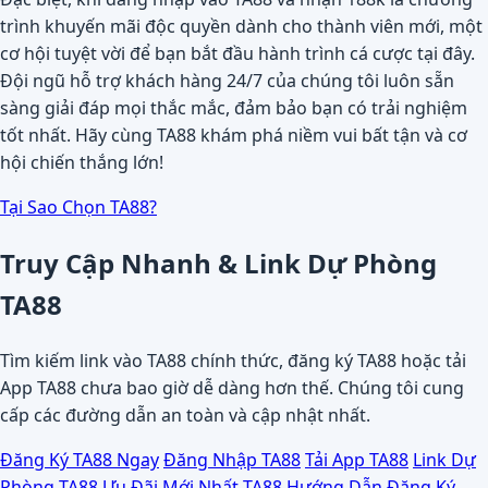
trình khuyến mãi độc quyền dành cho thành viên mới, một
cơ hội tuyệt vời để bạn bắt đầu hành trình cá cược tại đây.
Đội ngũ hỗ trợ khách hàng 24/7 của chúng tôi luôn sẵn
sàng giải đáp mọi thắc mắc, đảm bảo bạn có trải nghiệm
tốt nhất. Hãy cùng TA88 khám phá niềm vui bất tận và cơ
hội chiến thắng lớn!
Tại Sao Chọn TA88?
Truy Cập Nhanh & Link Dự Phòng
TA88
Tìm kiếm link vào TA88 chính thức, đăng ký TA88 hoặc tải
App TA88 chưa bao giờ dễ dàng hơn thế. Chúng tôi cung
cấp các đường dẫn an toàn và cập nhật nhất.
Đăng Ký TA88 Ngay
Đăng Nhập TA88
Tải App TA88
Link Dự
Phòng TA88
Ưu Đãi Mới Nhất TA88
Hướng Dẫn Đăng Ký