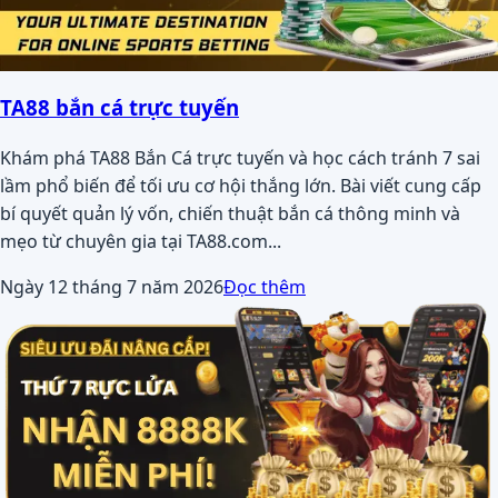
TA88 bắn cá trực tuyến
Khám phá TA88 Bắn Cá trực tuyến và học cách tránh 7 sai
lầm phổ biến để tối ưu cơ hội thắng lớn. Bài viết cung cấp
bí quyết quản lý vốn, chiến thuật bắn cá thông minh và
mẹo từ chuyên gia tại TA88.com...
Ngày 12 tháng 7 năm 2026
Đọc thêm