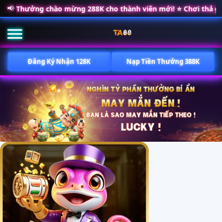
📢
mừng 288K cho thành viên mới! ⭐ Chơi thả ga, thắng lớn mỗi ng
Đăng Ký Nhận 128K
Nạp Tiền Thưởng 388K