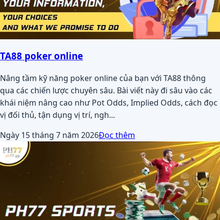
TA88 poker online
Nâng tầm kỹ năng poker online của bạn với TA88 thông
qua các chiến lược chuyên sâu. Bài viết này đi sâu vào các
khái niệm nâng cao như Pot Odds, Implied Odds, cách đọc
vị đối thủ, tận dụng vị trí, ngh...
Ngày 15 tháng 7 năm 2026
Đọc thêm