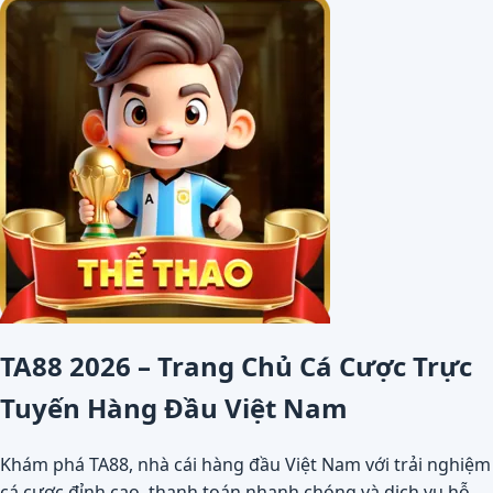
TA88 2026 – Trang Chủ Cá Cược Trực
Tuyến Hàng Đầu Việt Nam
Khám phá TA88, nhà cái hàng đầu Việt Nam với trải nghiệm
cá cược đỉnh cao, thanh toán nhanh chóng và dịch vụ hỗ