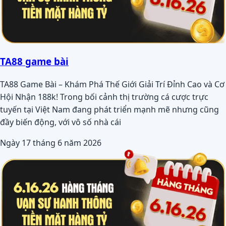
TA88 game bài
TA88 Game Bài – Khám Phá Thế Giới Giải Trí Đỉnh Cao và Cơ
Hội Nhận 188k! Trong bối cảnh thị trường cá cược trực
tuyến tại Việt Nam đang phát triển mạnh mẽ nhưng cũng
đầy biến động, với vô số nhà cái
Ngày 17 tháng 6 năm 2026