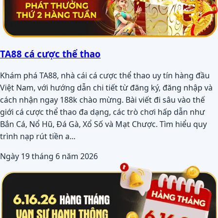
TA88 cá cược thể thao
Khám phá TA88, nhà cái cá cược thể thao uy tín hàng đầu
Việt Nam, với hướng dẫn chi tiết từ đăng ký, đăng nhập và
cách nhận ngay 188k chào mừng. Bài viết đi sâu vào thế
giới cá cược thể thao đa dạng, các trò chơi hấp dẫn như
Bắn Cá, Nổ Hũ, Đá Gà, Xổ Số và Mạt Chược. Tìm hiểu quy
trình nạp rút tiền a...
Ngày 19 tháng 6 năm 2026