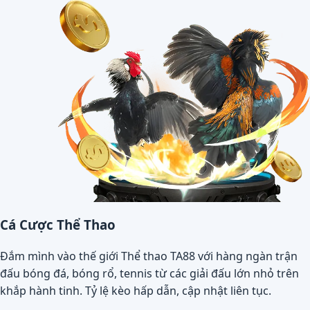
Cá Cược Thể Thao
Đắm mình vào thế giới Thể thao TA88 với hàng ngàn trận
đấu bóng đá, bóng rổ, tennis từ các giải đấu lớn nhỏ trên
khắp hành tinh. Tỷ lệ kèo hấp dẫn, cập nhật liên tục.