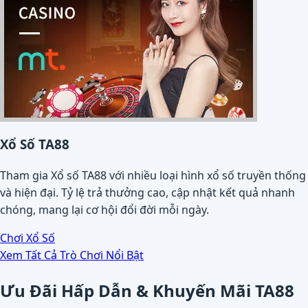
Xổ Số TA88
Tham gia Xổ số TA88 với nhiều loại hình xổ số truyền thống
và hiện đại. Tỷ lệ trả thưởng cao, cập nhật kết quả nhanh
chóng, mang lại cơ hội đổi đời mỗi ngày.
Chơi Xổ Số
Xem Tất Cả Trò Chơi Nổi Bật
Ưu Đãi Hấp Dẫn & Khuyến Mãi TA88