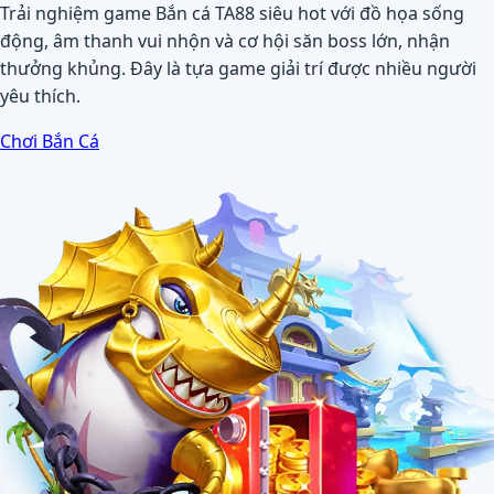
Trải nghiệm game Bắn cá TA88 siêu hot với đồ họa sống
động, âm thanh vui nhộn và cơ hội săn boss lớn, nhận
thưởng khủng. Đây là tựa game giải trí được nhiều người
yêu thích.
Chơi Bắn Cá