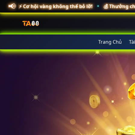
📢
•
ội vàng không thể bỏ lỡ!
💰 Thưởng chào mừng 288K 
Trang Chủ
Tà