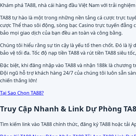
Khám phá TA88, nhà cái hàng đầu Việt Nam với trải nghiệm 
TA88 tự hào là một trong những nền tảng cá cược trực tuyến
cược Thể thao sôi động, sòng bạc Casino trực tuyến đẳng cấ
bảo mọi giao dịch của bạn đều an toàn và công bằng.
Chúng tôi hiểu rằng sự tin cậy là yếu tố then chốt. Đó là
bảo vệ tối đa. Tốc độ nạp tiền TA88 và rút tiền TA88 siêu 
Đặc biệt, khi đăng nhập vào TA88 và nhận 188k là chương t
Đội ngũ hỗ trợ khách hàng 24/7 của chúng tôi luôn sẵn sàn
chiến thắng lớn!
Tại Sao Chọn TA88?
Truy Cập Nhanh & Link Dự Phòng TA
Tìm kiếm link vào TA88 chính thức, đăng ký TA88 hoặc tải 