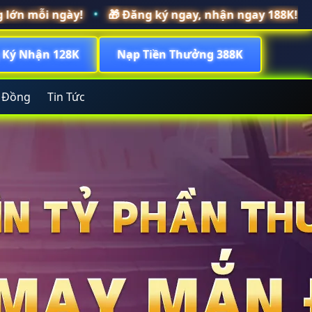
•
!
🎁 Đăng ký ngay, nhận ngay 188K! 🔥 Ưu đãi có hạn,
 Ký Nhận 128K
Nạp Tiền Thưởng 388K
 Đồng
Tin Tức