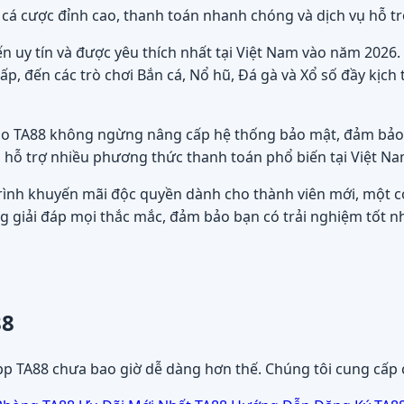
cá cược đỉnh cao, thanh toán nhanh chóng và dịch vụ hỗ tr
 uy tín và được yêu thích nhất tại Việt Nam vào năm 2026. 
p, đến các trò chơi Bắn cá, Nổ hũ, Đá gà và Xổ số đầy kịch
 lý do TA88 không ngừng nâng cấp hệ thống bảo mật, đảm bảo
tốc, hỗ trợ nhiều phương thức thanh toán phổ biến tại Việt 
rình khuyến mãi độc quyền dành cho thành viên mới, một cơ 
g giải đáp mọi thắc mắc, đảm bảo bạn có trải nghiệm tốt n
88
App TA88 chưa bao giờ dễ dàng hơn thế. Chúng tôi cung cấp