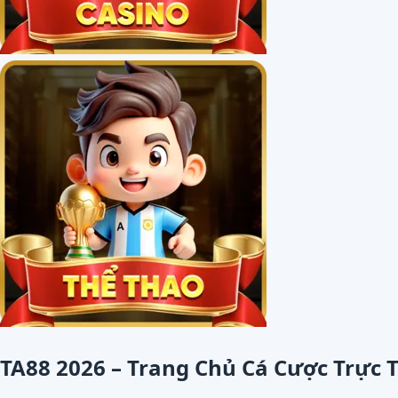
TA88 2026 – Trang Chủ Cá Cược Trực