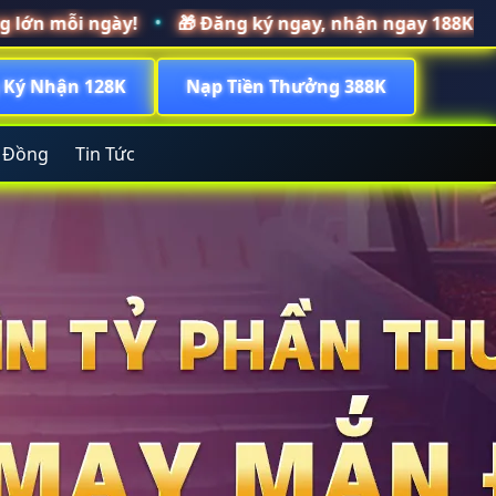
•
gày!
🎁 Đăng ký ngay, nhận ngay 188K! 🔥 Ưu đãi có h
 Ký Nhận 128K
Nạp Tiền Thưởng 388K
 Đồng
Tin Tức