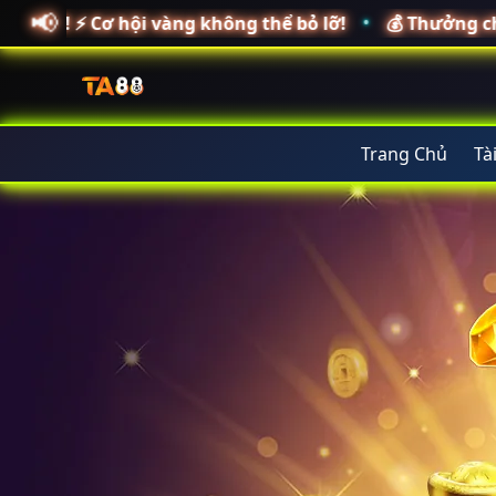
📢
•
ơ hội vàng không thể bỏ lỡ!
💰 Thưởng chào mừng 288
Trang Chủ
Tà