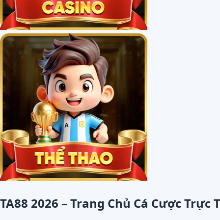
TA88 2026 – Trang Chủ Cá Cược Trực