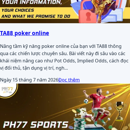
TA88 poker online
Nâng tầm kỹ năng poker online của bạn với TA88 thông
qua các chiến lược chuyên sâu. Bài viết này đi sâu vào các
khái niệm nâng cao như Pot Odds, Implied Odds, cách đọc
vị đối thủ, tận dụng vị trí, ngh...
Ngày 15 tháng 7 năm 2026
Đọc thêm