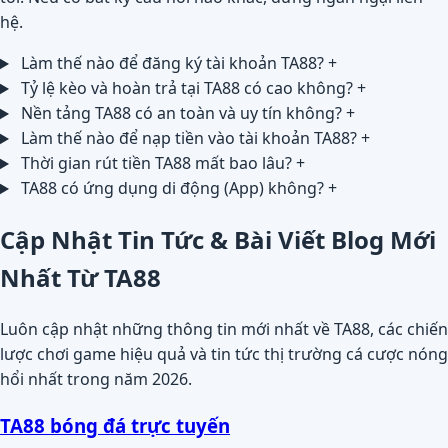
hệ.
Làm thế nào để đăng ký tài khoản TA88?
+
Tỷ lệ kèo và hoàn trả tại TA88 có cao không?
+
Nền tảng TA88 có an toàn và uy tín không?
+
Làm thế nào để nạp tiền vào tài khoản TA88?
+
Thời gian rút tiền TA88 mất bao lâu?
+
TA88 có ứng dụng di động (App) không?
+
Cập Nhật Tin Tức & Bài Viết Blog Mới
Nhất Từ TA88
Luôn cập nhật những thông tin mới nhất về TA88, các chiến
lược chơi game hiệu quả và tin tức thị trường cá cược nóng
hổi nhất trong năm 2026.
TA88 bóng đá trực tuyến