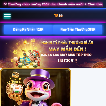
📢
mừng 288K cho thành viên mới! ⭐ Chơi thả ga, thắng lớn mỗi n
Đăng Ký Nhận 128K
Nạp Tiền Thưởng 388K