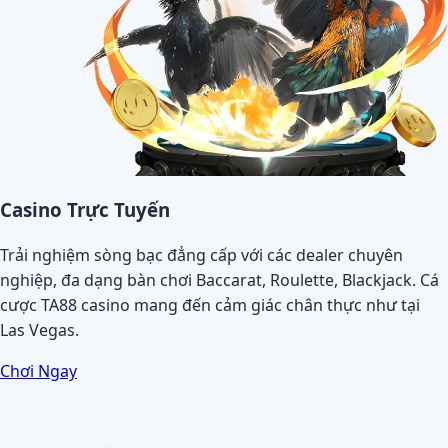
Casino Trực Tuyến
Trải nghiệm sòng bạc đẳng cấp với các dealer chuyên
nghiệp, đa dạng bàn chơi Baccarat, Roulette, Blackjack. Cá
cược TA88 casino mang đến cảm giác chân thực như tại
Las Vegas.
Chơi Ngay