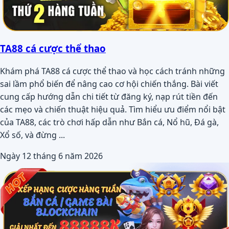
TA88 cá cược thể thao
Khám phá TA88 cá cược thể thao và học cách tránh những
sai lầm phổ biến để nâng cao cơ hội chiến thắng. Bài viết
cung cấp hướng dẫn chi tiết từ đăng ký, nạp rút tiền đến
các mẹo và chiến thuật hiệu quả. Tìm hiểu ưu điểm nổi bật
của TA88, các trò chơi hấp dẫn như Bắn cá, Nổ hũ, Đá gà,
Xổ số, và đừng ...
Ngày 12 tháng 6 năm 2026