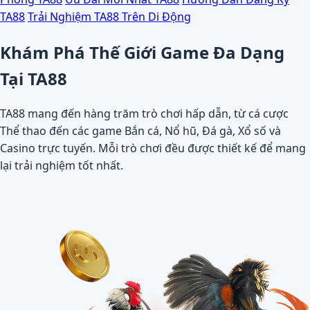
TA88
Trải Nghiệm TA88 Trên Di Động
Khám Phá Thế Giới Game Đa Dạng
Tại TA88
TA88 mang đến hàng trăm trò chơi hấp dẫn, từ cá cược
Thể thao đến các game Bắn cá, Nổ hũ, Đá gà, Xổ số và
Casino trực tuyến. Mỗi trò chơi đều được thiết kế để mang
lại trải nghiệm tốt nhất.