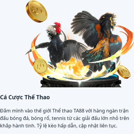
Cá Cược Thể Thao
Đắm mình vào thế giới Thể thao TA88 với hàng ngàn trận
đấu bóng đá, bóng rổ, tennis từ các giải đấu lớn nhỏ trên
khắp hành tinh. Tỷ lệ kèo hấp dẫn, cập nhật liên tục.