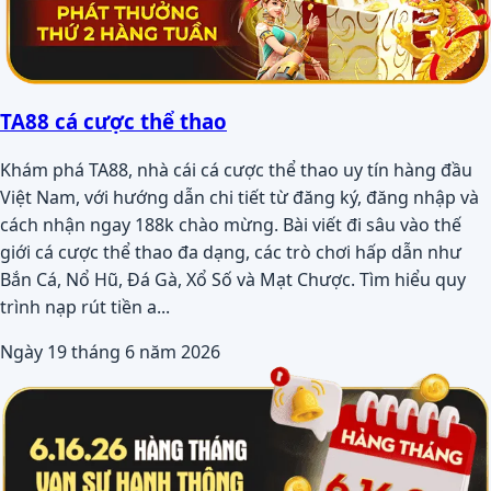
TA88 cá cược thể thao
Khám phá TA88, nhà cái cá cược thể thao uy tín hàng đầu
Việt Nam, với hướng dẫn chi tiết từ đăng ký, đăng nhập và
cách nhận ngay 188k chào mừng. Bài viết đi sâu vào thế
giới cá cược thể thao đa dạng, các trò chơi hấp dẫn như
Bắn Cá, Nổ Hũ, Đá Gà, Xổ Số và Mạt Chược. Tìm hiểu quy
trình nạp rút tiền a...
Ngày 19 tháng 6 năm 2026