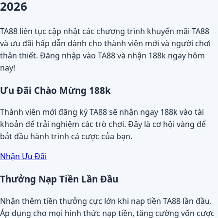
2026
TA88 liên tục cập nhật các chương trình khuyến mãi TA88
và ưu đãi hấp dẫn dành cho thành viên mới và người chơi
thân thiết. Đăng nhập vào TA88 và nhận 188k ngay hôm
nay!
Ưu Đãi Chào Mừng 188k
Thành viên mới đăng ký TA88 sẽ nhận ngay 188k vào tài
khoản để trải nghiệm các trò chơi. Đây là cơ hội vàng để
bắt đầu hành trình cá cược của bạn.
Nhận Ưu Đãi
Thưởng Nạp Tiền Lần Đầu
Nhận thêm tiền thưởng cực lớn khi nạp tiền TA88 lần đầu.
Áp dụng cho mọi hình thức nạp tiền, tăng cường vốn cược