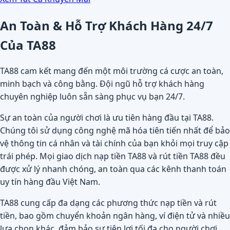
An Toàn & Hỗ Trợ Khách Hàng 24/7
Của TA88
TA88 cam kết mang đến một môi trường cá cược an toàn,
minh bạch và công bằng. Đội ngũ hỗ trợ khách hàng
chuyên nghiệp luôn sẵn sàng phục vụ bạn 24/7.
Sự an toàn của người chơi là ưu tiên hàng đầu tại TA88.
Chúng tôi sử dụng công nghệ mã hóa tiên tiến nhất để bảo
vệ thông tin cá nhân và tài chính của bạn khỏi mọi truy cập
trái phép. Mọi giao dịch nạp tiền TA88 và rút tiền TA88 đều
được xử lý nhanh chóng, an toàn qua các kênh thanh toán
uy tín hàng đầu Việt Nam.
TA88 cung cấp đa dạng các phương thức nạp tiền và rút
tiền, bao gồm chuyển khoản ngân hàng, ví điện tử và nhiều
lựa chọn khác, đảm bảo sự tiện lợi tối đa cho người chơi.