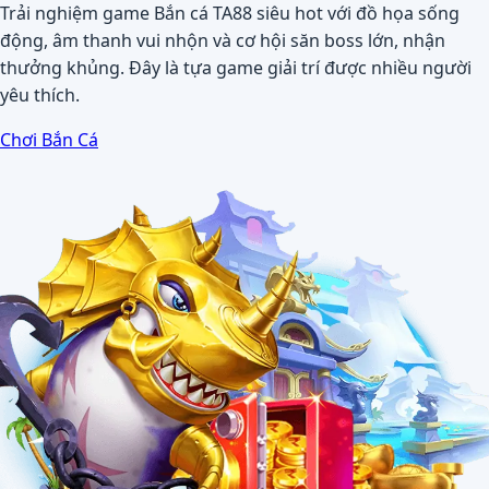
Trải nghiệm game Bắn cá TA88 siêu hot với đồ họa sống
động, âm thanh vui nhộn và cơ hội săn boss lớn, nhận
thưởng khủng. Đây là tựa game giải trí được nhiều người
yêu thích.
Chơi Bắn Cá