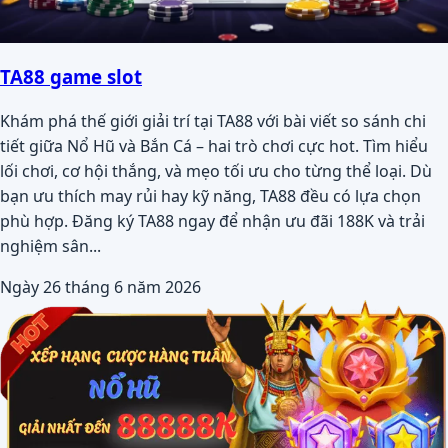
TA88 game slot
Khám phá thế giới giải trí tại TA88 với bài viết so sánh chi
tiết giữa Nổ Hũ và Bắn Cá – hai trò chơi cực hot. Tìm hiểu
lối chơi, cơ hội thắng, và mẹo tối ưu cho từng thể loại. Dù
bạn ưu thích may rủi hay kỹ năng, TA88 đều có lựa chọn
phù hợp. Đăng ký TA88 ngay để nhận ưu đãi 188K và trải
nghiệm sân...
Ngày 26 tháng 6 năm 2026