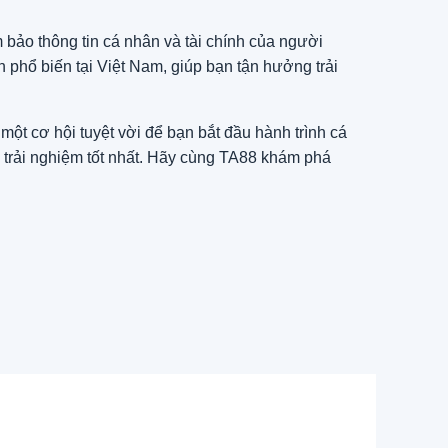
 bảo thông tin cá nhân và tài chính của người
n phổ biến tại Việt Nam, giúp bạn tận hưởng trải
ột cơ hội tuyệt vời để bạn bắt đầu hành trình cá
ó trải nghiệm tốt nhất. Hãy cùng TA88 khám phá