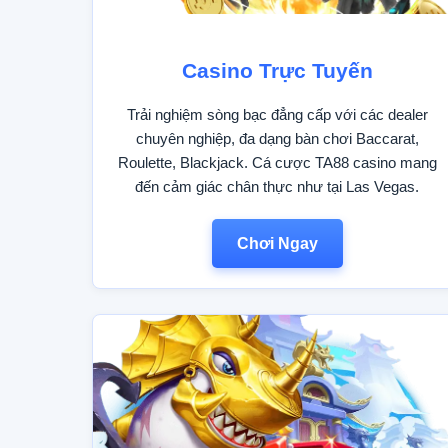
Casino Trực Tuyến
Trải nghiệm sòng bạc đẳng cấp với các dealer
chuyên nghiệp, đa dạng bàn chơi Baccarat,
Roulette, Blackjack. Cá cược TA88 casino mang
đến cảm giác chân thực như tại Las Vegas.
Chơi Ngay