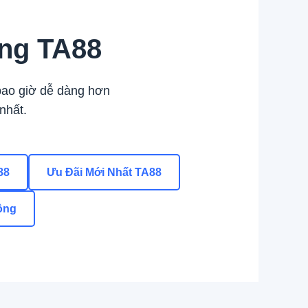
ng TA88
bao giờ dễ dàng hơn
nhất.
88
Ưu Đãi Mới Nhất TA88
ộng