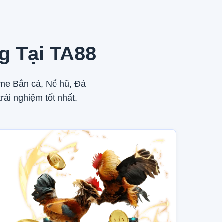
g Tại TA88
ame Bắn cá, Nổ hũ, Đá
rải nghiệm tốt nhất.