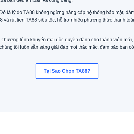
của bạn đều an toàn và công bằng.
t. Đó là lý do TA88 không ngừng nâng cấp hệ thống bảo mật, đảm
8 và rút tiền TA88 siêu tốc, hỗ trợ nhiều phương thức thanh toá
 chương trình khuyến mãi độc quyền dành cho thành viên mới, m
 chúng tôi luôn sẵn sàng giải đáp mọi thắc mắc, đảm bảo bạn c
Tại Sao Chọn TA88?