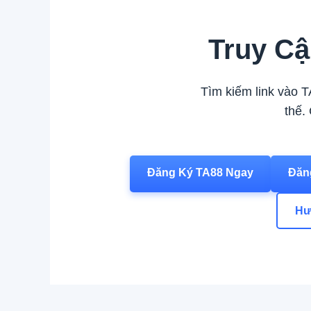
Truy C
Tìm kiếm link vào 
thế.
Đăng Ký TA88 Ngay
Đăn
Hư