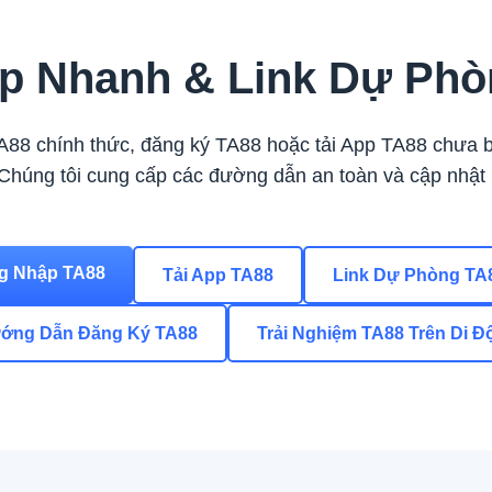
ập Nhanh & Link Dự Phò
TA88 chính thức, đăng ký TA88 hoặc tải App TA88 chưa 
 Chúng tôi cung cấp các đường dẫn an toàn và cập nhật 
g Nhập TA88
Tải App TA88
Link Dự Phòng TA
ớng Dẫn Đăng Ký TA88
Trải Nghiệm TA88 Trên Di Đ