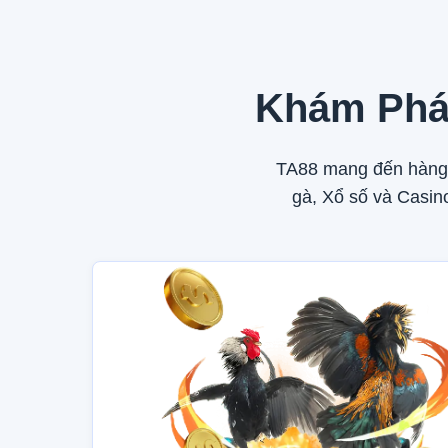
Khám Phá 
TA88 mang đến hàng t
gà, Xổ số và Casino