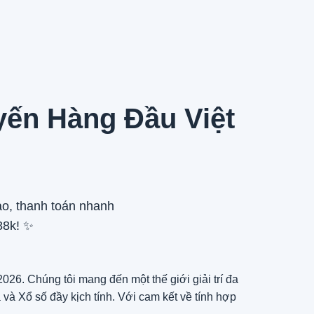
yến Hàng Đầu Việt
ao, thanh toán nhanh
88k! ✨
026. Chúng tôi mang đến một thế giới giải trí đa
và Xổ số đầy kịch tính. Với cam kết về tính hợp