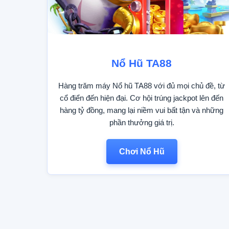
Nổ Hũ TA88
Hàng trăm máy Nổ hũ TA88 với đủ mọi chủ đề, từ
cổ điển đến hiện đại. Cơ hội trúng jackpot lên đến
hàng tỷ đồng, mang lại niềm vui bất tận và những
phần thưởng giá trị.
Chơi Nổ Hũ