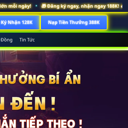
•
y!
🎁 Đăng ký ngay, nhận ngay 188K! 🔥 Ưu đãi có hạn
 Ký Nhận 128K
Nạp Tiền Thưởng 388K
 Đồng
Tin Tức