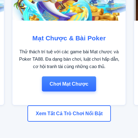
Mạt Chược & Bài Poker
Thử thách trí tuệ với các game bài Mạt chược và
Poker TA88. Đa dạng bàn chơi, luật chơi hấp dẫn,
cơ hội tranh tài cùng những cao thủ.
Chơi Mạt Chược
Xem Tất Cả Trò Chơi Nổi Bật