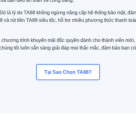
của bạn đều an toàn và công bằng.
t. Đó là lý do TA88 không ngừng nâng cấp hệ thống bảo mật, đảm
8 và rút tiền TA88 siêu tốc, hỗ trợ nhiều phương thức thanh toá
 chương trình khuyến mãi độc quyền dành cho thành viên mới, m
 chúng tôi luôn sẵn sàng giải đáp mọi thắc mắc, đảm bảo bạn c
Tại Sao Chọn TA88?