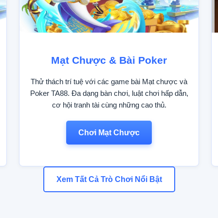
Mạt Chược & Bài Poker
Thử thách trí tuệ với các game bài Mạt chược và
Poker TA88. Đa dạng bàn chơi, luật chơi hấp dẫn,
cơ hội tranh tài cùng những cao thủ.
Chơi Mạt Chược
Xem Tất Cả Trò Chơi Nổi Bật