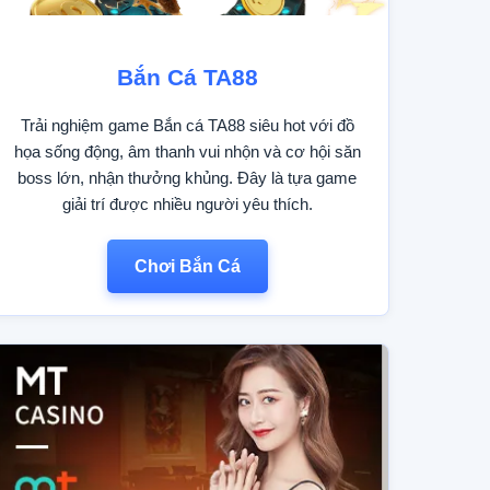
Bắn Cá TA88
Trải nghiệm game Bắn cá TA88 siêu hot với đồ
họa sống động, âm thanh vui nhộn và cơ hội săn
boss lớn, nhận thưởng khủng. Đây là tựa game
giải trí được nhiều người yêu thích.
Chơi Bắn Cá