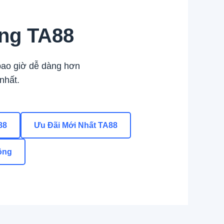
ng TA88
bao giờ dễ dàng hơn
nhất.
88
Ưu Đãi Mới Nhất TA88
ộng