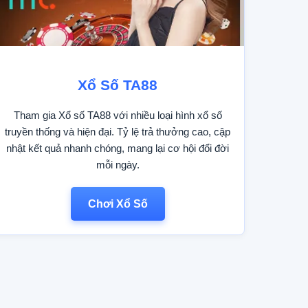
Xổ Số TA88
Tham gia Xổ số TA88 với nhiều loại hình xổ số
truyền thống và hiện đại. Tỷ lệ trả thưởng cao, cập
nhật kết quả nhanh chóng, mang lại cơ hội đổi đời
mỗi ngày.
Chơi Xổ Số