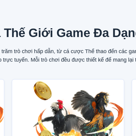
Thế Giới Game Đa Dạn
răm trò chơi hấp dẫn, từ cá cược Thể thao đến các g
 trực tuyến. Mỗi trò chơi đều được thiết kế để mang lại t