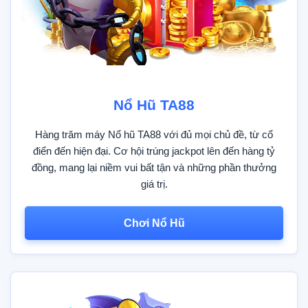
Nổ Hũ TA88
Hàng trăm máy Nổ hũ TA88 với đủ mọi chủ đề, từ cổ
điển đến hiện đại. Cơ hội trúng jackpot lên đến hàng tỷ
đồng, mang lại niềm vui bất tận và những phần thưởng
giá trị.
Chơi Nổ Hũ