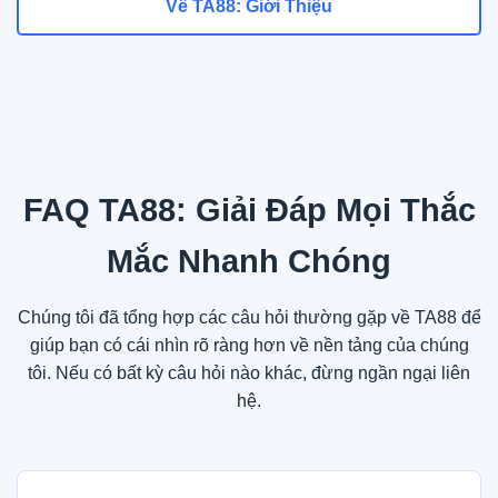
Về TA88: Giới Thiệu
FAQ TA88: Giải Đáp Mọi Thắc
Mắc Nhanh Chóng
Chúng tôi đã tổng hợp các câu hỏi thường gặp về TA88 để
giúp bạn có cái nhìn rõ ràng hơn về nền tảng của chúng
tôi. Nếu có bất kỳ câu hỏi nào khác, đừng ngần ngại liên
hệ.