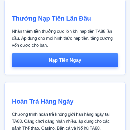
Thưởng Nạp Tiền Lần Đầu
Nhận thêm tiền thưởng cực lớn khi nạp tiền TA88 lần
đầu. Áp dụng cho mọi hình thức nạp tiền, tăng cường
vốn cược cho bạn.
Nạp Tiền Ngay
Hoàn Trả Hàng Ngày
Chương trình hoàn trả không giới hạn hàng ngày tại
TA88. Càng chơi càng nhận nhiều, áp dụng cho các
sảnh Thể thao, Casino, Bắn cá và Nổ hũ TA88.