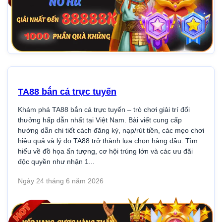
TA88 bắn cá trực tuyến
Khám phá TA88 bắn cá trực tuyến – trò chơi giải trí đổi
thưởng hấp dẫn nhất tại Việt Nam. Bài viết cung cấp
hướng dẫn chi tiết cách đăng ký, nạp/rút tiền, các mẹo chơi
hiệu quả và lý do TA88 trở thành lựa chọn hàng đầu. Tìm
hiểu về đồ họa ấn tượng, cơ hội trúng lớn và các ưu đãi
độc quyền như nhận 1...
Ngày 24 tháng 6 năm 2026