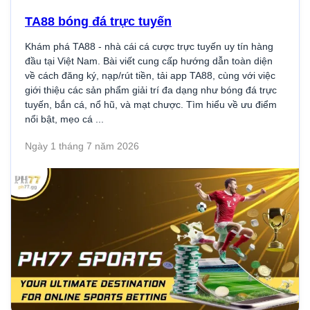
TA88 bóng đá trực tuyến
Khám phá TA88 - nhà cái cá cược trực tuyến uy tín hàng
đầu tại Việt Nam. Bài viết cung cấp hướng dẫn toàn diện
về cách đăng ký, nạp/rút tiền, tải app TA88, cùng với việc
giới thiệu các sản phẩm giải trí đa dạng như bóng đá trực
tuyến, bắn cá, nổ hũ, và mạt chược. Tìm hiểu về ưu điểm
nổi bật, mẹo cá ...
Ngày 1 tháng 7 năm 2026