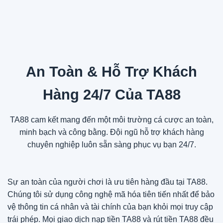
An Toàn & Hỗ Trợ Khách
Hàng 24/7 Của TA88
TA88 cam kết mang đến một môi trường cá cược an toàn,
minh bạch và công bằng. Đội ngũ hỗ trợ khách hàng
chuyên nghiệp luôn sẵn sàng phục vụ bạn 24/7.
Sự an toàn của người chơi là ưu tiên hàng đầu tại TA88.
Chúng tôi sử dụng công nghệ mã hóa tiên tiến nhất để bảo
vệ thông tin cá nhân và tài chính của bạn khỏi mọi truy cập
trái phép. Mọi giao dịch nạp tiền TA88 và rút tiền TA88 đều