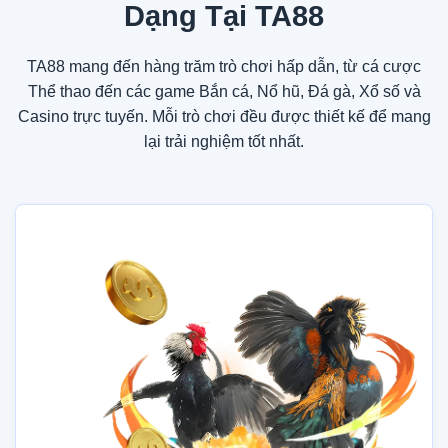
Dạng Tại TA88
TA88 mang đến hàng trăm trò chơi hấp dẫn, từ cá cược
Thể thao đến các game Bắn cá, Nổ hũ, Đá gà, Xổ số và
Casino trực tuyến. Mỗi trò chơi đều được thiết kế để mang
lại trải nghiệm tốt nhất.