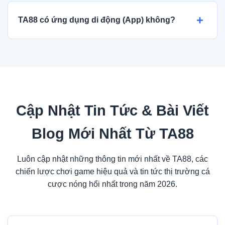
+
TA88 có ứng dụng di động (App) không?
Cập Nhật Tin Tức & Bài Viết
Blog Mới Nhất Từ TA88
Luôn cập nhật những thông tin mới nhất về TA88, các
chiến lược chơi game hiệu quả và tin tức thị trường cá
cược nóng hổi nhất trong năm 2026.