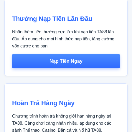
Thưởng Nạp Tiền Lần Đầu
Nhận thêm tiền thưởng cực lớn khi nạp tiền TA88 lần
đầu. Áp dụng cho mọi hình thức nạp tiền, tăng cường
vốn cược cho bạn.
Nạp Tiền Ngay
Hoàn Trả Hàng Ngày
Chương trình hoàn trả không giới hạn hàng ngày tại
TA88. Càng chơi càng nhận nhiều, áp dụng cho các
sảnh Thể thao, Casino, Bắn cá và Nổ hũ TA88.