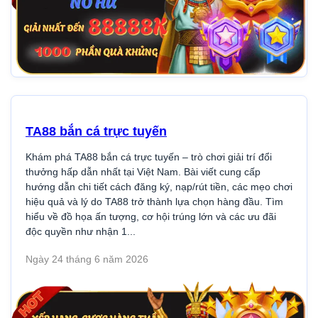
TA88 bắn cá trực tuyến
Khám phá TA88 bắn cá trực tuyến – trò chơi giải trí đổi
thưởng hấp dẫn nhất tại Việt Nam. Bài viết cung cấp
hướng dẫn chi tiết cách đăng ký, nạp/rút tiền, các mẹo chơi
hiệu quả và lý do TA88 trở thành lựa chọn hàng đầu. Tìm
hiểu về đồ họa ấn tượng, cơ hội trúng lớn và các ưu đãi
độc quyền như nhận 1...
Ngày 24 tháng 6 năm 2026