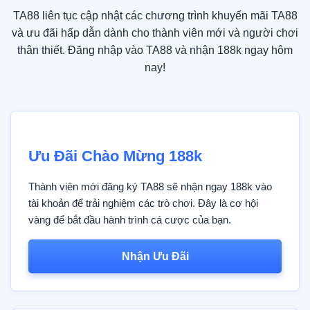
TA88 liên tục cập nhật các chương trình khuyến mãi TA88
và ưu đãi hấp dẫn dành cho thành viên mới và người chơi
thân thiết. Đăng nhập vào TA88 và nhận 188k ngay hôm
nay!
Ưu Đãi Chào Mừng 188k
Thành viên mới đăng ký TA88 sẽ nhận ngay 188k vào
tài khoản để trải nghiệm các trò chơi. Đây là cơ hội
vàng để bắt đầu hành trình cá cược của bạn.
Nhận Ưu Đãi