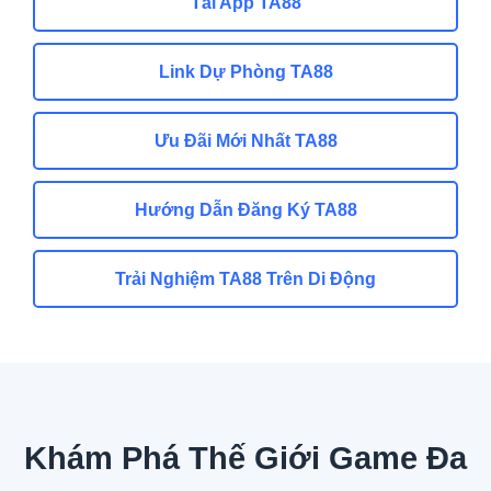
Tải App TA88
Link Dự Phòng TA88
Ưu Đãi Mới Nhất TA88
Hướng Dẫn Đăng Ký TA88
Trải Nghiệm TA88 Trên Di Động
Khám Phá Thế Giới Game Đa