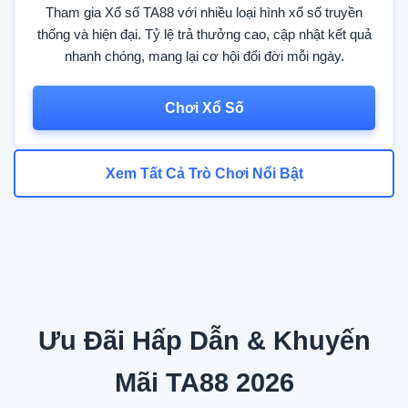
Tham gia Xổ số TA88 với nhiều loại hình xổ số truyền
thống và hiện đại. Tỷ lệ trả thưởng cao, cập nhật kết quả
nhanh chóng, mang lại cơ hội đổi đời mỗi ngày.
Chơi Xổ Số
Xem Tất Cả Trò Chơi Nổi Bật
Ưu Đãi Hấp Dẫn & Khuyến
Mãi TA88 2026