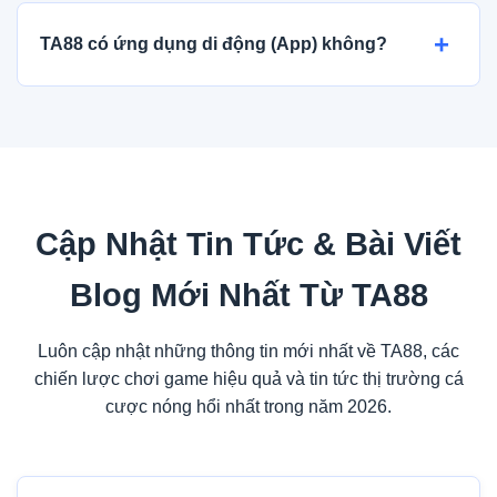
+
TA88 có ứng dụng di động (App) không?
Cập Nhật Tin Tức & Bài Viết
Blog Mới Nhất Từ TA88
Luôn cập nhật những thông tin mới nhất về TA88, các
chiến lược chơi game hiệu quả và tin tức thị trường cá
cược nóng hổi nhất trong năm 2026.