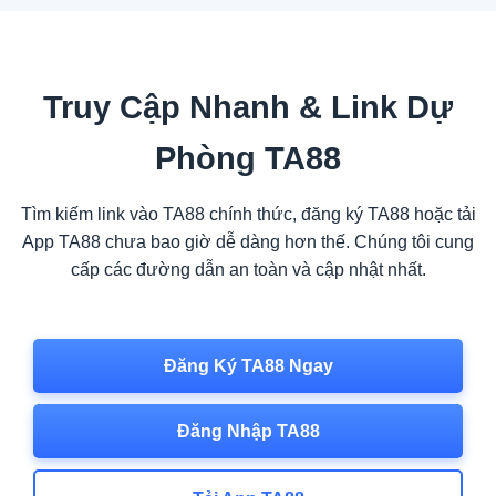
Truy Cập Nhanh & Link Dự
Phòng TA88
Tìm kiếm link vào TA88 chính thức, đăng ký TA88 hoặc tải
App TA88 chưa bao giờ dễ dàng hơn thế. Chúng tôi cung
cấp các đường dẫn an toàn và cập nhật nhất.
Đăng Ký TA88 Ngay
Đăng Nhập TA88