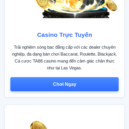
Casino Trực Tuyến
Trải nghiệm sòng bạc đẳng cấp với các dealer chuyên
nghiệp, đa dạng bàn chơi Baccarat, Roulette, Blackjack.
Cá cược TA88 casino mang đến cảm giác chân thực
như tại Las Vegas.
Chơi Ngay