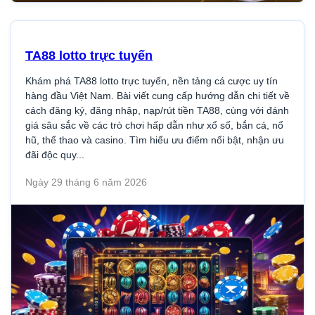
TA88 lotto trực tuyến
Khám phá TA88 lotto trực tuyến, nền tảng cá cược uy tín
hàng đầu Việt Nam. Bài viết cung cấp hướng dẫn chi tiết về
cách đăng ký, đăng nhập, nạp/rút tiền TA88, cùng với đánh
giá sâu sắc về các trò chơi hấp dẫn như xổ số, bắn cá, nổ
hũ, thể thao và casino. Tìm hiểu ưu điểm nổi bật, nhận ưu
đãi độc quy...
Ngày 29 tháng 6 năm 2026