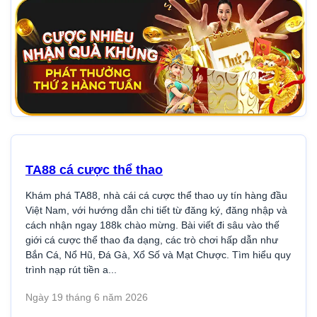
TA88 cá cược thể thao
Khám phá TA88, nhà cái cá cược thể thao uy tín hàng đầu
Việt Nam, với hướng dẫn chi tiết từ đăng ký, đăng nhập và
cách nhận ngay 188k chào mừng. Bài viết đi sâu vào thế
giới cá cược thể thao đa dạng, các trò chơi hấp dẫn như
Bắn Cá, Nổ Hũ, Đá Gà, Xổ Số và Mạt Chược. Tìm hiểu quy
trình nạp rút tiền a...
Ngày 19 tháng 6 năm 2026