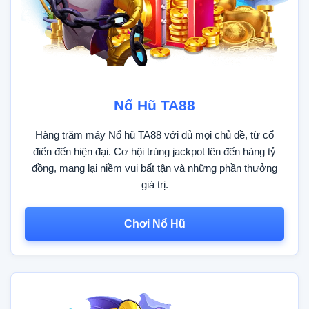
Nổ Hũ TA88
Hàng trăm máy Nổ hũ TA88 với đủ mọi chủ đề, từ cổ
điển đến hiện đại. Cơ hội trúng jackpot lên đến hàng tỷ
đồng, mang lại niềm vui bất tận và những phần thưởng
giá trị.
Chơi Nổ Hũ