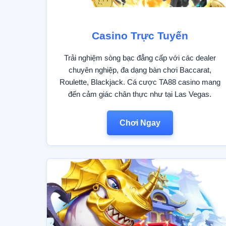
Casino Trực Tuyến
Trải nghiệm sòng bạc đẳng cấp với các dealer
chuyên nghiệp, đa dạng bàn chơi Baccarat,
Roulette, Blackjack. Cá cược TA88 casino mang
đến cảm giác chân thực như tại Las Vegas.
Chơi Ngay