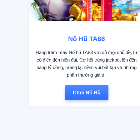
Nổ Hũ TA88
Hàng trăm máy Nổ hũ TA88 với đủ mọi chủ đề, từ
cổ điển đến hiện đại. Cơ hội trúng jackpot lên đến
hàng tỷ đồng, mang lại niềm vui bất tận và những
phần thưởng giá trị.
Chơi Nổ Hũ