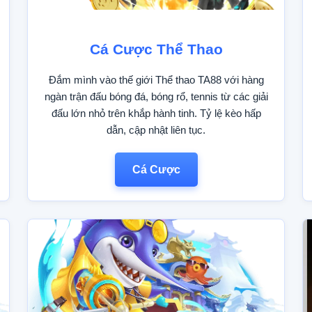
Cá Cược Thể Thao
Đắm mình vào thế giới Thể thao TA88 với hàng
ngàn trận đấu bóng đá, bóng rổ, tennis từ các giải
đấu lớn nhỏ trên khắp hành tinh. Tỷ lệ kèo hấp
dẫn, cập nhật liên tục.
Cá Cược