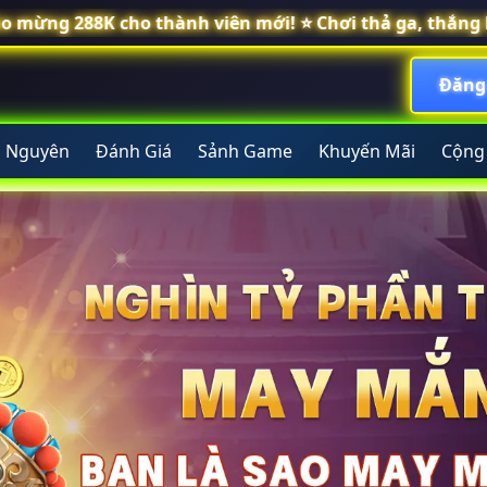
ho thành viên mới! ⭐ Chơi thả ga, thắng lớn mỗi ngày!
Đăng
i Nguyên
Đánh Giá
Sảnh Game
Khuyến Mãi
Cộng