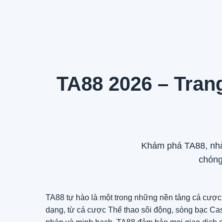
TA88 2026 – Tran
Khám phá TA88, nhà 
chóng
TA88 tự hào là một trong những nền tảng cá cược t
dạng, từ cá cược Thể thao sôi động, sòng bạc Casi