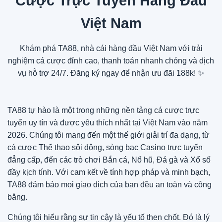
Cược Trực Tuyến Hàng Đầu
Việt Nam
Khám phá TA88, nhà cái hàng đầu Việt Nam với trải
nghiệm cá cược đỉnh cao, thanh toán nhanh chóng và dịch
vụ hỗ trợ 24/7. Đăng ký ngay để nhận ưu đãi 188k! ✨
TA88 tự hào là một trong những nền tảng cá cược trực
tuyến uy tín và được yêu thích nhất tại Việt Nam vào năm
2026. Chúng tôi mang đến một thế giới giải trí đa dạng, từ
cá cược Thể thao sôi động, sòng bạc Casino trực tuyến
đẳng cấp, đến các trò chơi Bắn cá, Nổ hũ, Đá gà và Xổ số
đầy kịch tính. Với cam kết về tính hợp pháp và minh bạch,
TA88 đảm bảo mọi giao dịch của bạn đều an toàn và công
bằng.
Chúng tôi hiểu rằng sự tin cậy là yếu tố then chốt. Đó là lý