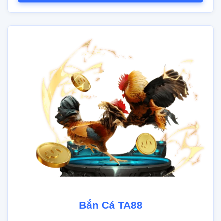
Bắn Cá TA88