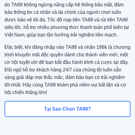
do TA88 không ngừng nâng cấp hệ thống bảo mật, đảm
bảo thông tin cá nhân và tài chính của người chơi luôn
được bảo vệ tối đa. Tốc độ nạp tiền TA88 và rút tiền TA88
siêu tốc, hỗ trợ nhiều phương thức thanh toán phổ biến tại
Việt Nam, giúp bạn tận hưởng trải nghiệm liền mạch.
Đặc biệt, khi đăng nhập vào TA88 và nhận 188k là chương
trình khuyến mãi độc quyền dành cho thành viên mới, một
cơ hội tuyệt vời để bạn bắt đầu hành trình cá cược tại đây.
Đội ngũ hỗ trợ khách hàng 24/7 của chúng tôi luôn sẵn
sàng giải đáp mọi thắc mắc, đảm bảo bạn có trải nghiệm
tốt nhất. Hãy cùng TA88 khám phá niềm vui bất tận và cơ
hội chiến thắng lớn!
Tại Sao Chọn TA88?