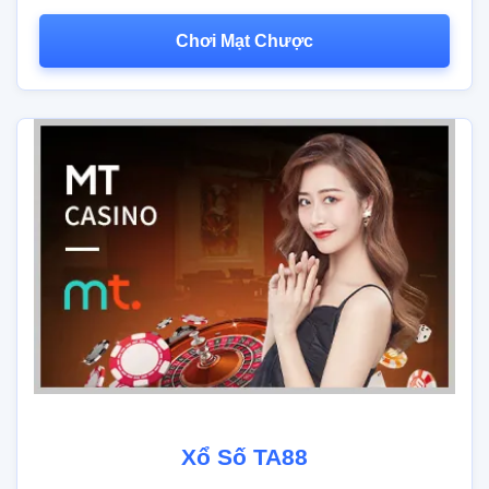
Chơi Mạt Chược
Xổ Số TA88