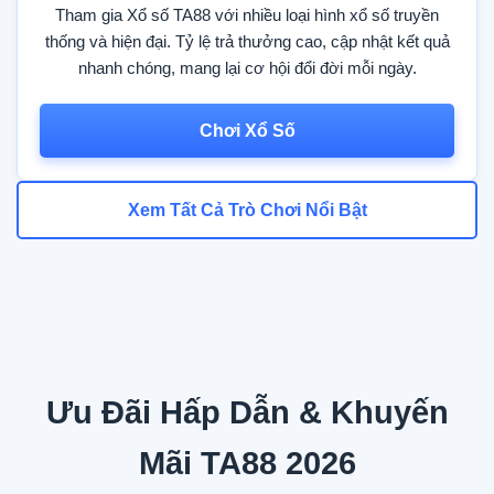
Tham gia Xổ số TA88 với nhiều loại hình xổ số truyền
thống và hiện đại. Tỷ lệ trả thưởng cao, cập nhật kết quả
nhanh chóng, mang lại cơ hội đổi đời mỗi ngày.
Chơi Xổ Số
Xem Tất Cả Trò Chơi Nổi Bật
Ưu Đãi Hấp Dẫn & Khuyến
Mãi TA88 2026