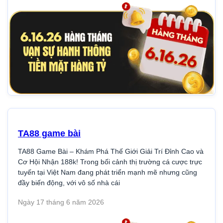
TA88 game bài
TA88 Game Bài – Khám Phá Thế Giới Giải Trí Đỉnh Cao và
Cơ Hội Nhận 188k! Trong bối cảnh thị trường cá cược trực
tuyến tại Việt Nam đang phát triển mạnh mẽ nhưng cũng
đầy biến động, với vô số nhà cái
Ngày 17 tháng 6 năm 2026