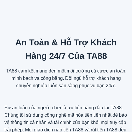
An Toàn & Hỗ Trợ Khách
Hàng 24/7 Của TA88
TA88 cam kết mang đến một môi trường cá cược an toàn,
minh bạch và công bằng. Đội ngũ hỗ trợ khách hàng
chuyên nghiệp luôn sẵn sàng phục vụ bạn 24/7.
Sự an toàn của người chơi là ưu tiên hàng đầu tại TA88.
Chúng tôi sử dụng công nghệ mã hóa tiên tiến nhất để bảo
vệ thông tin cá nhân và tài chính của bạn khỏi mọi truy cập
trái phép. Mọi giao dịch nạp tiền TA88 và rút tiền TA88 đều