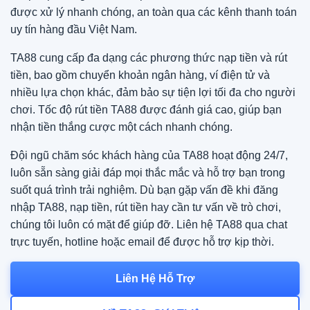
được xử lý nhanh chóng, an toàn qua các kênh thanh toán
uy tín hàng đầu Việt Nam.
TA88 cung cấp đa dạng các phương thức nạp tiền và rút
tiền, bao gồm chuyển khoản ngân hàng, ví điện tử và
nhiều lựa chọn khác, đảm bảo sự tiện lợi tối đa cho người
chơi. Tốc độ rút tiền TA88 được đánh giá cao, giúp bạn
nhận tiền thắng cược một cách nhanh chóng.
Đội ngũ chăm sóc khách hàng của TA88 hoạt động 24/7,
luôn sẵn sàng giải đáp mọi thắc mắc và hỗ trợ bạn trong
suốt quá trình trải nghiệm. Dù bạn gặp vấn đề khi đăng
nhập TA88, nạp tiền, rút tiền hay cần tư vấn về trò chơi,
chúng tôi luôn có mặt để giúp đỡ. Liên hệ TA88 qua chat
trực tuyến, hotline hoặc email để được hỗ trợ kịp thời.
Liên Hệ Hỗ Trợ