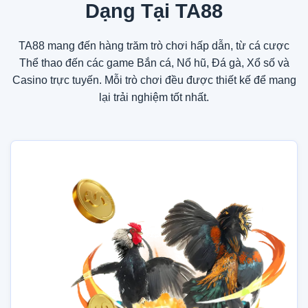
Dạng Tại TA88
TA88 mang đến hàng trăm trò chơi hấp dẫn, từ cá cược
Thể thao đến các game Bắn cá, Nổ hũ, Đá gà, Xổ số và
Casino trực tuyến. Mỗi trò chơi đều được thiết kế để mang
lại trải nghiệm tốt nhất.