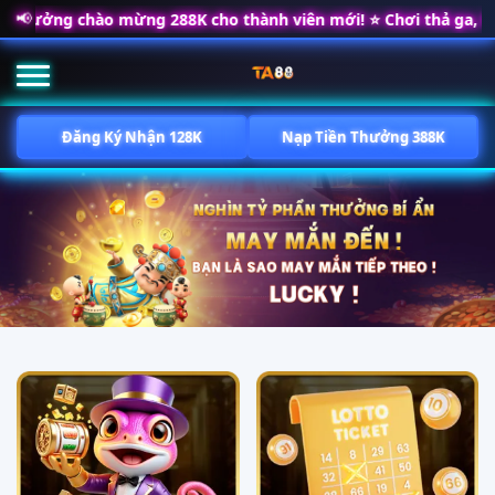
📢
mừng 288K cho thành viên mới! ⭐ Chơi thả ga, thắng lớn mỗi ng
Đăng Ký Nhận 128K
Nạp Tiền Thưởng 388K