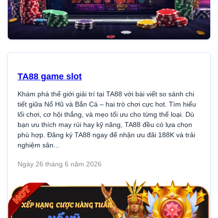
TA88 game slot
Khám phá thế giới giải trí tại TA88 với bài viết so sánh chi
tiết giữa Nổ Hũ và Bắn Cá – hai trò chơi cực hot. Tìm hiểu
lối chơi, cơ hội thắng, và mẹo tối ưu cho từng thể loại. Dù
bạn ưu thích may rủi hay kỹ năng, TA88 đều có lựa chọn
phù hợp. Đăng ký TA88 ngay để nhận ưu đãi 188K và trải
nghiệm sân...
Ngày 26 tháng 6 năm 2026