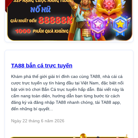
TA88 bắn cá trực tuyến
Khám phá thế giới giải trí đỉnh cao cùng TA88, nhà cái cá
cược trực tuyến uy tín hàng đầu tại Việt Nam, đặc biệt nổi
bật với trò chơi Bắn Cá trực tuyến hấp dẫn. Bài viết này là
cẩm nang toàn diện, hướng dẫn bạn từng bước từ cách
đăng ký và đăng nhập TA88 nhanh chóng, tải TA88 app,
đến những bí quyết...
Ngày 22 tháng 6 năm 2026