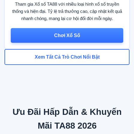
Tham gia Xổ số TA88 với nhiều loại hình xổ số truyền
thống và hiện đại. Tỷ lệ trả thưởng cao, cập nhật kết quả
nhanh chóng, mang lại cơ hội đổi đời mỗi ngày.
Chơi Xổ Số
Xem Tất Cả Trò Chơi Nổi Bật
Ưu Đãi Hấp Dẫn & Khuyến
Mãi TA88 2026