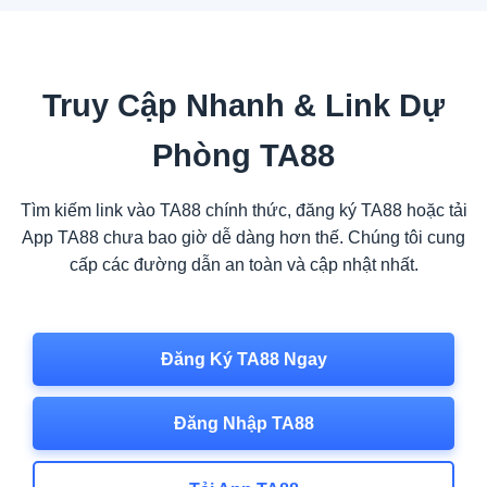
Truy Cập Nhanh & Link Dự
Phòng TA88
Tìm kiếm link vào TA88 chính thức, đăng ký TA88 hoặc tải
App TA88 chưa bao giờ dễ dàng hơn thế. Chúng tôi cung
cấp các đường dẫn an toàn và cập nhật nhất.
Đăng Ký TA88 Ngay
Đăng Nhập TA88