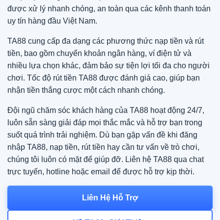
được xử lý nhanh chóng, an toàn qua các kênh thanh toán
uy tín hàng đầu Việt Nam.
TA88 cung cấp đa dạng các phương thức nạp tiền và rút
tiền, bao gồm chuyển khoản ngân hàng, ví điện tử và
nhiều lựa chọn khác, đảm bảo sự tiện lợi tối đa cho người
chơi. Tốc độ rút tiền TA88 được đánh giá cao, giúp bạn
nhận tiền thắng cược một cách nhanh chóng.
Đội ngũ chăm sóc khách hàng của TA88 hoạt động 24/7,
luôn sẵn sàng giải đáp mọi thắc mắc và hỗ trợ bạn trong
suốt quá trình trải nghiệm. Dù bạn gặp vấn đề khi đăng
nhập TA88, nạp tiền, rút tiền hay cần tư vấn về trò chơi,
chúng tôi luôn có mặt để giúp đỡ. Liên hệ TA88 qua chat
trực tuyến, hotline hoặc email để được hỗ trợ kịp thời.
Liên Hệ Hỗ Trợ