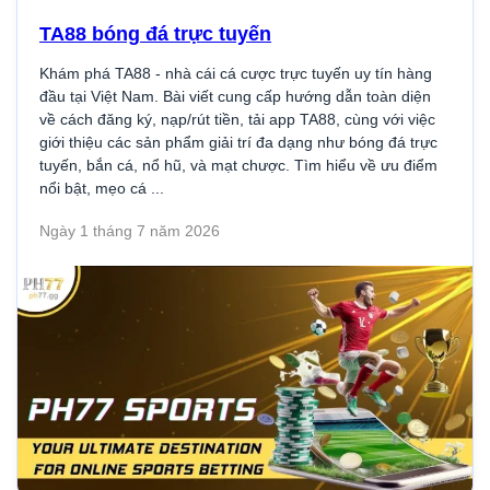
TA88 bóng đá trực tuyến
Khám phá TA88 - nhà cái cá cược trực tuyến uy tín hàng
đầu tại Việt Nam. Bài viết cung cấp hướng dẫn toàn diện
về cách đăng ký, nạp/rút tiền, tải app TA88, cùng với việc
giới thiệu các sản phẩm giải trí đa dạng như bóng đá trực
tuyến, bắn cá, nổ hũ, và mạt chược. Tìm hiểu về ưu điểm
nổi bật, mẹo cá ...
Ngày 1 tháng 7 năm 2026