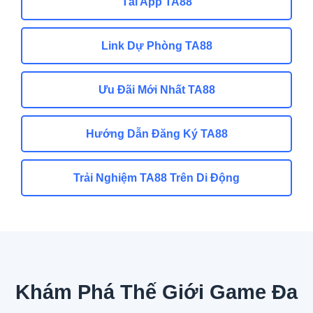
Tải App TA88
Link Dự Phòng TA88
Ưu Đãi Mới Nhất TA88
Hướng Dẫn Đăng Ký TA88
Trải Nghiệm TA88 Trên Di Động
Khám Phá Thế Giới Game Đa