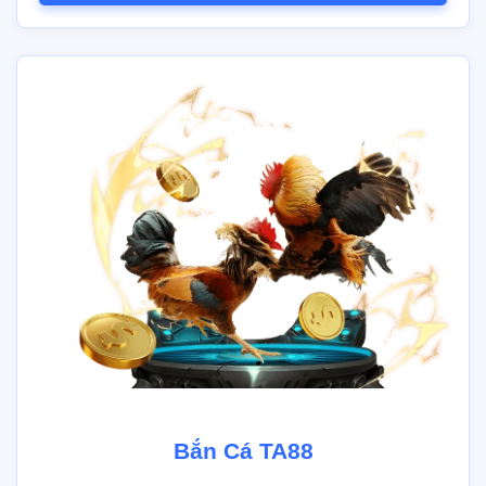
Bắn Cá TA88