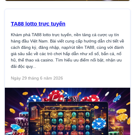
TA88 lotto trực tuyến
Khám phá TA88 lotto trực tuyến, nền tảng cá cược uy tín
hàng đầu Việt Nam. Bài viết cung cấp hướng dẫn chi tiết về
cách đăng ký, đăng nhập, nạp/rút tiền TA88, cùng với đánh
giá sâu sắc về các trò chơi hấp dẫn như xổ số, bắn cá, nổ
hũ, thể thao và casino. Tìm hiểu ưu điểm nổi bật, nhận ưu
đãi độc quy...
Ngày 29 tháng 6 năm 2026