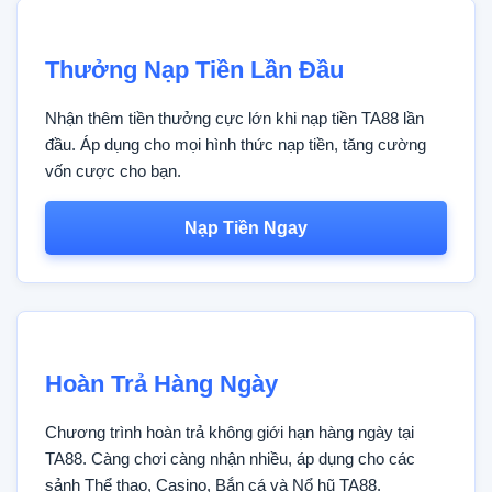
Thưởng Nạp Tiền Lần Đầu
Nhận thêm tiền thưởng cực lớn khi nạp tiền TA88 lần
đầu. Áp dụng cho mọi hình thức nạp tiền, tăng cường
vốn cược cho bạn.
Nạp Tiền Ngay
Hoàn Trả Hàng Ngày
Chương trình hoàn trả không giới hạn hàng ngày tại
TA88. Càng chơi càng nhận nhiều, áp dụng cho các
sảnh Thể thao, Casino, Bắn cá và Nổ hũ TA88.