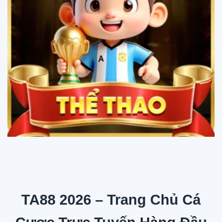
TA88 2026 – Trang Chủ Cá