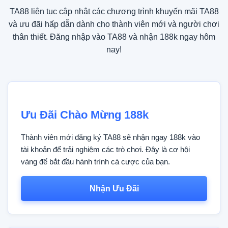
TA88 liên tục cập nhật các chương trình khuyến mãi TA88
và ưu đãi hấp dẫn dành cho thành viên mới và người chơi
thân thiết. Đăng nhập vào TA88 và nhận 188k ngay hôm
nay!
Ưu Đãi Chào Mừng 188k
Thành viên mới đăng ký TA88 sẽ nhận ngay 188k vào
tài khoản để trải nghiệm các trò chơi. Đây là cơ hội
vàng để bắt đầu hành trình cá cược của bạn.
Nhận Ưu Đãi