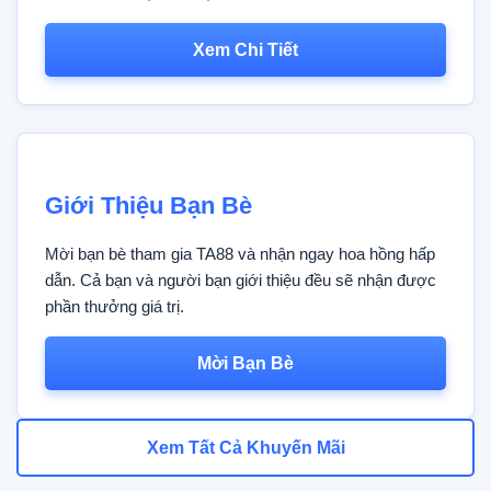
Xem Chi Tiết
Giới Thiệu Bạn Bè
Mời bạn bè tham gia TA88 và nhận ngay hoa hồng hấp
dẫn. Cả bạn và người bạn giới thiệu đều sẽ nhận được
phần thưởng giá trị.
Mời Bạn Bè
Xem Tất Cả Khuyến Mãi