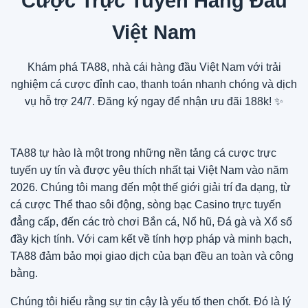
Cược Trực Tuyến Hàng Đầu
Việt Nam
Khám phá TA88, nhà cái hàng đầu Việt Nam với trải
nghiệm cá cược đỉnh cao, thanh toán nhanh chóng và dịch
vụ hỗ trợ 24/7. Đăng ký ngay để nhận ưu đãi 188k! ✨
TA88 tự hào là một trong những nền tảng cá cược trực
tuyến uy tín và được yêu thích nhất tại Việt Nam vào năm
2026. Chúng tôi mang đến một thế giới giải trí đa dạng, từ
cá cược Thể thao sôi động, sòng bạc Casino trực tuyến
đẳng cấp, đến các trò chơi Bắn cá, Nổ hũ, Đá gà và Xổ số
đầy kịch tính. Với cam kết về tính hợp pháp và minh bạch,
TA88 đảm bảo mọi giao dịch của bạn đều an toàn và công
bằng.
Chúng tôi hiểu rằng sự tin cậy là yếu tố then chốt. Đó là lý