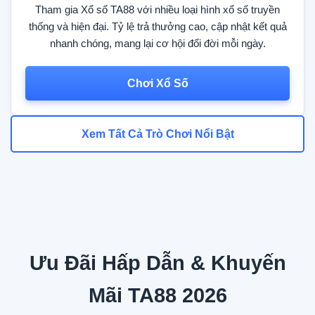
Tham gia Xổ số TA88 với nhiều loại hình xổ số truyền
thống và hiện đại. Tỷ lệ trả thưởng cao, cập nhật kết quả
nhanh chóng, mang lại cơ hội đổi đời mỗi ngày.
Chơi Xổ Số
Xem Tất Cả Trò Chơi Nổi Bật
Ưu Đãi Hấp Dẫn & Khuyến
Mãi TA88 2026