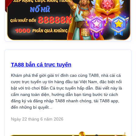
TA88 bắn cá trực tuyến
Khám phá thế giới giải trí đỉnh cao cùng TA88, nhà cái cá
cược trực tuyến uy tín hàng đầu tại Việt Nam, đặc biệt nổi
bật với trò chơi Bắn Cá trực tuyến hấp dẫn. Bài viết này là
cẩm nang toàn diện, hướng dẫn bạn từng bước từ cách
đăng ký và đăng nhập TA88 nhanh chóng, tải TA88 app,
đến những bí quyết...
Ngày 22 tháng 6 năm 2026