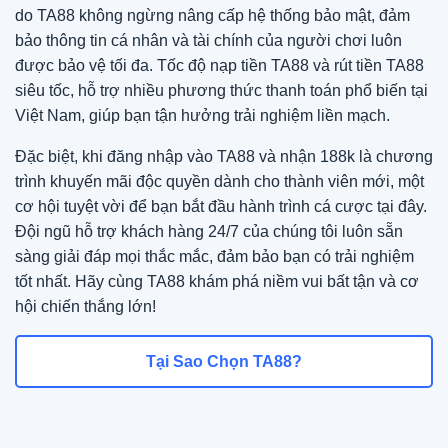
do TA88 không ngừng nâng cấp hệ thống bảo mật, đảm
bảo thông tin cá nhân và tài chính của người chơi luôn
được bảo vệ tối đa. Tốc độ nạp tiền TA88 và rút tiền TA88
siêu tốc, hỗ trợ nhiều phương thức thanh toán phổ biến tại
Việt Nam, giúp bạn tận hưởng trải nghiệm liền mạch.
Đặc biệt, khi đăng nhập vào TA88 và nhận 188k là chương
trình khuyến mãi độc quyền dành cho thành viên mới, một
cơ hội tuyệt vời để bạn bắt đầu hành trình cá cược tại đây.
Đội ngũ hỗ trợ khách hàng 24/7 của chúng tôi luôn sẵn
sàng giải đáp mọi thắc mắc, đảm bảo bạn có trải nghiệm
tốt nhất. Hãy cùng TA88 khám phá niềm vui bất tận và cơ
hội chiến thắng lớn!
Tại Sao Chọn TA88?