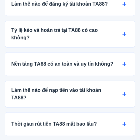
+
Làm thế nào để đăng ký tài khoản TA88?
Tỷ lệ kèo và hoàn trả tại TA88 có cao
+
không?
+
Nền tảng TA88 có an toàn và uy tín không?
Làm thế nào để nạp tiền vào tài khoản
+
TA88?
+
Thời gian rút tiền TA88 mất bao lâu?