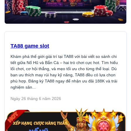
TA88 game slot
Khám phá thế giới giải trí tại TA88 với bài viết so sánh chi
tiết giữa Nổ Hũ và Bắn Cá – hai trò chơi cực hot. Tìm hiểu
lối chơi, cơ hội thắng, và mẹo tối ưu cho từng thể loại. Dù
bạn ưu thích may rủi hay kỹ năng, TA88 đều có lựa chọn
phù hợp. Đăng ký TA88 ngay để nhận ưu đãi 188K và trải
nghiệm sân...
Ngày 26 tháng 6 năm 2026