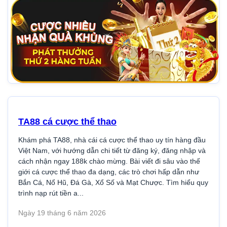
TA88 cá cược thể thao
Khám phá TA88, nhà cái cá cược thể thao uy tín hàng đầu
Việt Nam, với hướng dẫn chi tiết từ đăng ký, đăng nhập và
cách nhận ngay 188k chào mừng. Bài viết đi sâu vào thế
giới cá cược thể thao đa dạng, các trò chơi hấp dẫn như
Bắn Cá, Nổ Hũ, Đá Gà, Xổ Số và Mạt Chược. Tìm hiểu quy
trình nạp rút tiền a...
Ngày 19 tháng 6 năm 2026