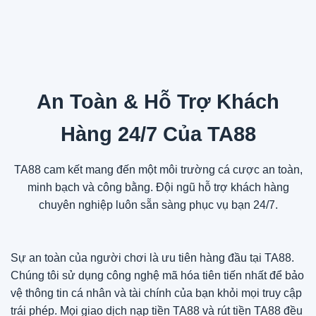
An Toàn & Hỗ Trợ Khách
Hàng 24/7 Của TA88
TA88 cam kết mang đến một môi trường cá cược an toàn,
minh bạch và công bằng. Đội ngũ hỗ trợ khách hàng
chuyên nghiệp luôn sẵn sàng phục vụ bạn 24/7.
Sự an toàn của người chơi là ưu tiên hàng đầu tại TA88.
Chúng tôi sử dụng công nghệ mã hóa tiên tiến nhất để bảo
vệ thông tin cá nhân và tài chính của bạn khỏi mọi truy cập
trái phép. Mọi giao dịch nạp tiền TA88 và rút tiền TA88 đều