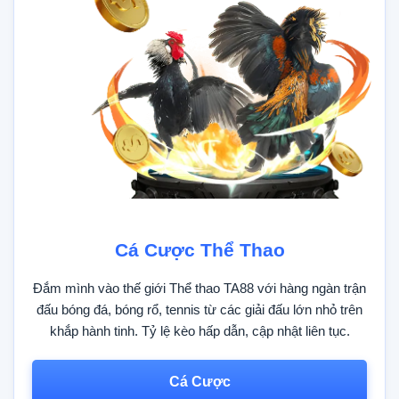
Cá Cược Thể Thao
Đắm mình vào thế giới Thể thao TA88 với hàng ngàn trận
đấu bóng đá, bóng rổ, tennis từ các giải đấu lớn nhỏ trên
khắp hành tinh. Tỷ lệ kèo hấp dẫn, cập nhật liên tục.
Cá Cược